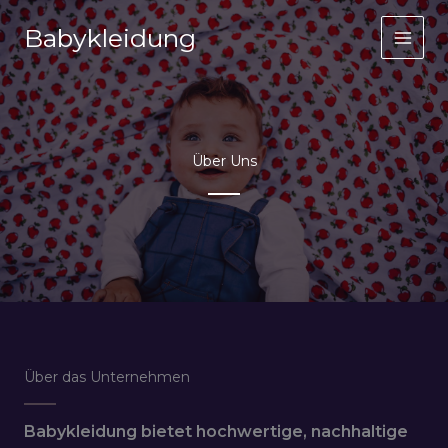
Zum
Babykleidung
Inhalt
springen
Über Uns
Über das Unternehmen
Babykleidung bietet hochwertige, nachhaltige